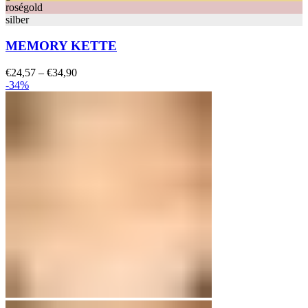
roségold
silber
MEMORY KETTE
Preisspanne:
€
24,57
–
€
34,90
€24,57
-34%
bis
€34,90