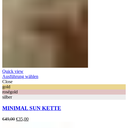
Quick view
Ausführung wählen
Close
gold
roségold
silber
MINIMAL SUN KETTE
Ursprünglicher
Aktueller
€
49,00
€
35,00
Preis
Preis