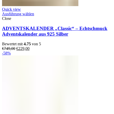
Quick view
Ausführung wählen
Close
ADVENTSKALENDER „Classic“ – Echtschmuck
Adventskalender aus 925 Silber
Bewertet mit
4.75
von 5
Ursprünglicher
Aktueller
€
749,00
€
229,00
Preis
Preis
-58%
war:
ist:
€749,00
€229,00.