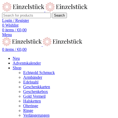
Search
Login / Register
0
Wishlist
0
items
/
€
0,00
Menu
0
items
/
€
0,00
Neu
Adventskalender
Shop
Echtgold Schmuck
Armbänder
Edelstahl
Geschenkkarten
Geschenkebox
Gold Vermeil
Halsketten
Ohrringe
Ringe
Verlängerungen