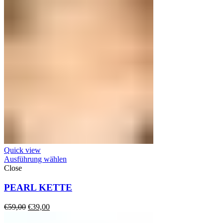
Quick view
Ausführung wählen
Close
PEARL KETTE
Ursprünglicher
Aktueller
€
59,00
€
39,00
Preis
Preis