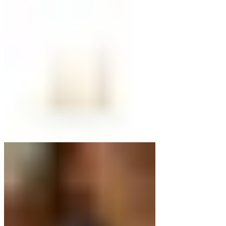
war:
ist:
€49,00
€35,00.