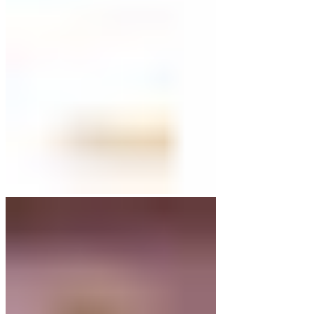
war:
ist:
€59,00
€39,00.