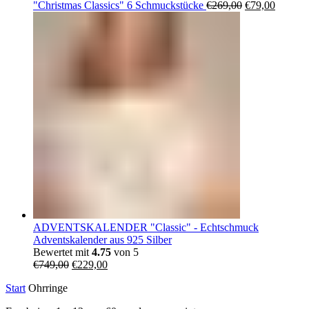
Ursprüngliche
Aktuell
"Christmas Classics" 6 Schmuckstücke
€
269,00
€
79,00
Preis
Preis
war:
ist:
€269,00
€79,00.
ADVENTSKALENDER "Classic" - Echtschmuck
Adventskalender aus 925 Silber
Bewertet mit
4.75
von 5
Ursprünglicher
Aktueller
€
749,00
€
229,00
Preis
Preis
Start
Ohrringe
war:
ist:
€749,00
€229,00.