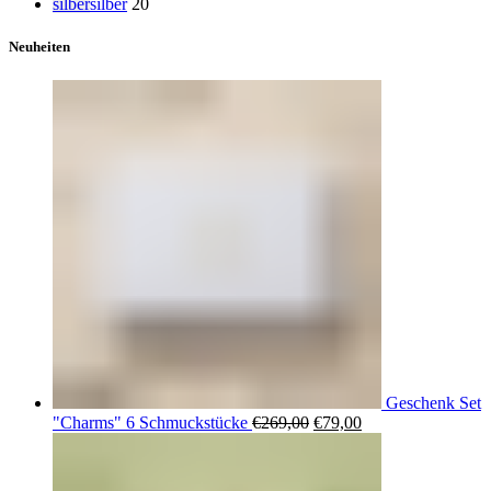
silber
silber
20
Neuheiten
Geschenk Set
Ursprünglicher
Aktueller
"Charms" 6 Schmuckstücke
€
269,00
€
79,00
Preis
Preis
war:
ist:
€269,00
€79,00.