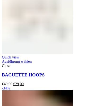
Quick view
Ausführung wählen
Close
BAGUETTE HOOPS
Ursprünglicher
Aktueller
€
49,00
€
29,00
Preis
Preis
-34%
war:
ist:
€49,00
€29,00.