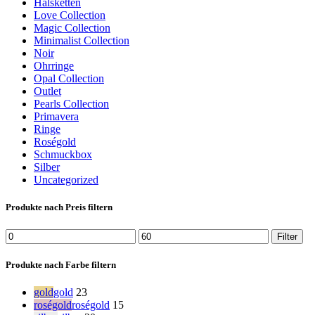
Halsketten
Love Collection
Magic Collection
Minimalist Collection
Noir
Ohrringe
Opal Collection
Outlet
Pearls Collection
Primavera
Ringe
Roségold
Schmuckbox
Silber
Uncategorized
Produkte nach Preis filtern
Min.
Max.
Filter
Preis
Preis
Produkte nach Farbe filtern
gold
gold
23
roségold
roségold
15