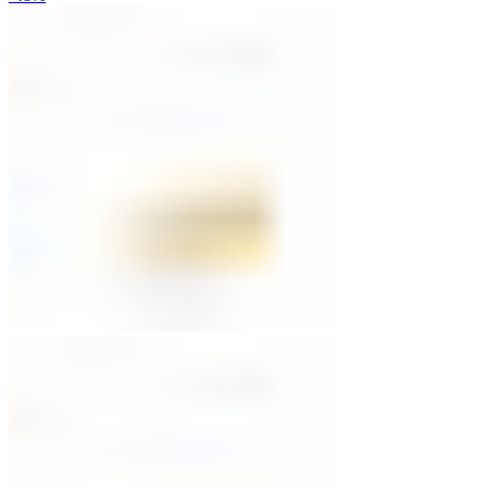
war:
ist:
€29,00
€15,00.