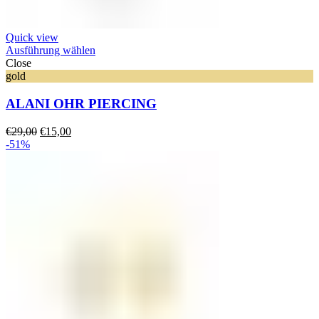
Quick view
Ausführung wählen
Close
gold
ALANI OHR PIERCING
Ursprünglicher
Aktueller
€
29,00
€
15,00
Preis
Preis
-51%
war:
ist:
€29,00
€15,00.