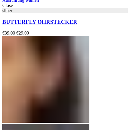
Ausführung wählen
Close
silber
BUTTERFLY OHRSTECKER
Ursprünglicher
Aktueller
€
39,00
€
29,00
Preis
Preis
war:
ist:
€39,00
€29,00.