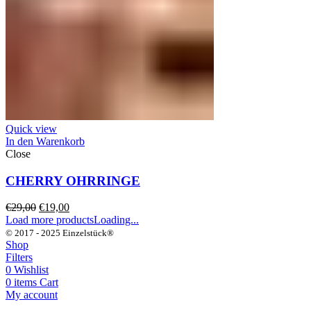
Quick view
In den Warenkorb
Close
CHERRY OHRRINGE
Ursprünglicher
Aktueller
€
29,00
€
19,00
Preis
Preis
Load more products
Loading...
war:
ist:
© 2017 - 2025 Einzelstück®
€29,00
€19,00.
Shop
Filters
0
Wishlist
0
items
Cart
My account