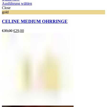
Ausführung wählen
Close
gold
CELINE MEDIUM OHRRINGE
Ursprünglicher
Aktueller
€
39,00
€
29,00
Preis
Preis
war:
ist:
€39,00
€29,00.