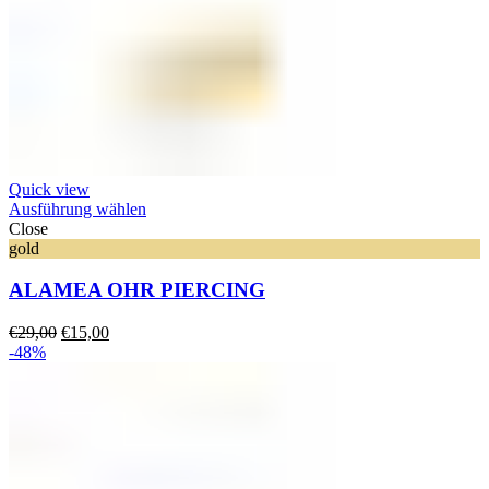
Quick view
Ausführung wählen
Close
gold
ALAMEA OHR PIERCING
Ursprünglicher
Aktueller
€
29,00
€
15,00
Preis
Preis
-48%
war:
ist:
€29,00
€15,00.