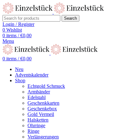
Search
Login / Register
0
Wishlist
0
items
/
€
0,00
Menu
0
items
/
€
0,00
Neu
Adventskalender
Shop
Echtgold Schmuck
Armbänder
Edelstahl
Geschenkkarten
Geschenkebox
Gold Vermeil
Halsketten
Ohrringe
Ringe
Verlängerungen