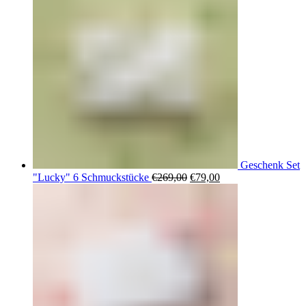
Geschenk Set
Ursprünglicher
Aktueller
"Lucky" 6 Schmuckstücke
€
269,00
€
79,00
Preis
Preis
war:
ist:
€269,00
€79,00.