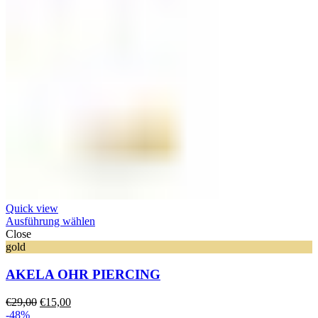
Quick view
Ausführung wählen
Close
gold
AKELA OHR PIERCING
Ursprünglicher
Aktueller
€
29,00
€
15,00
Preis
Preis
-48%