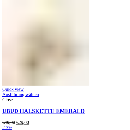
Quick view
Ausführung wählen
Close
UBUD HALSKETTE EMERALD
Ursprünglicher
Aktueller
€
49,00
€
29,00
Preis
Preis
-13%