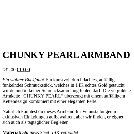
CHUNKY PEARL ARMBAND
Ursprünglicher
Aktueller
€
35,00
€
19,00
Preis
Preis
Ein wahrer Blickfang!
Ein kunstvoll durchdachtes, auffällig
war:
ist:
funkelndes Schmuckstück, welches in 14K echtes Gold getaucht
€35,00
€19,00.
wurde und in keiner Schmucksammlung fehlen darf! Die vergoldete
Armkette „CHUNKY PEARL“ überzeugt mit einem auffälligem
Kettendesign kombiniert mit einer eleganten Perle.
Natürlich könntest du dieses Armband für Veranstaltungen mit
exklusiven Einladungen aufbewahren, aber wir finden, er eignet
sich auch als tagtäglicher Begleiter.
Material:
Stainless Steel, 14K vergoldet