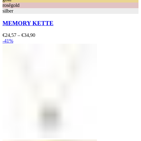
roségold
silber
MEMORY KETTE
Preisspanne:
€
24,57
–
€
34,90
€24,57
-41%
bis
€34,90