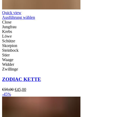
Quick view
Ausführung wählen
Close
Jungfrau
Krebs
Löwe
Schütze
Skorpion
Steinbock
Stier
Waage
Widder
Zwillinge
ZODIAC KETTE
Ursprünglicher
Aktueller
€
59,00
€
45,00
Preis
Preis
-45%
war:
ist:
€59,00
€45,00.