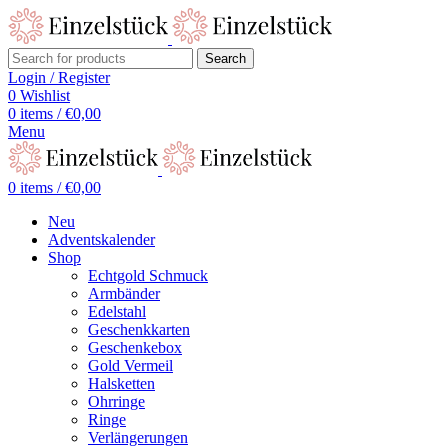
Search
Login / Register
0
Wishlist
0
items
/
€
0,00
Menu
0
items
/
€
0,00
Neu
Adventskalender
Shop
Echtgold Schmuck
Armbänder
Edelstahl
Geschenkkarten
Geschenkebox
Gold Vermeil
Halsketten
Ohrringe
Ringe
Verlängerungen