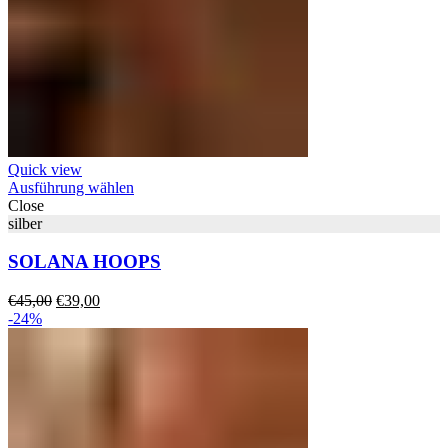
Quick view
Ausführung wählen
Close
silber
SOLANA HOOPS
Ursprünglicher
Aktueller
€
45,00
€
39,00
Preis
Preis
-24%
war:
ist:
€45,00
€39,00.