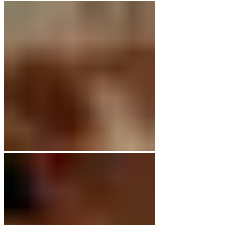
war:
ist:
€49,00
€29,00.