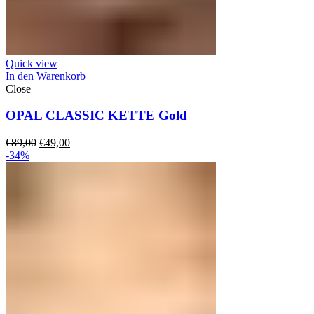
Quick view
In den Warenkorb
Close
OPAL CLASSIC KETTE Gold
Ursprünglicher
Aktueller
€
89,00
€
49,00
Preis
Preis
-34%
war:
ist:
€89,00
€49,00.