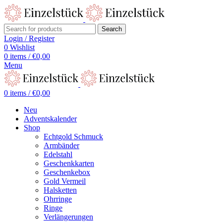
Search
Login / Register
0
Wishlist
0
items
/
€
0,00
Menu
0
items
/
€
0,00
Neu
Adventskalender
Shop
Echtgold Schmuck
Armbänder
Edelstahl
Geschenkkarten
Geschenkebox
Gold Vermeil
Halsketten
Ohrringe
Ringe
Verlängerungen