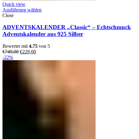
Quick view
Ausführung wählen
Close
ADVENTSKALENDER „Classic“ – Echtschmuck
Adventskalender aus 925 Silber
Bewertet mit
4.75
von 5
Ursprünglicher
Aktueller
€
749,00
€
229,00
Preis
Preis
-22%
war:
ist:
€749,00
€229,00.