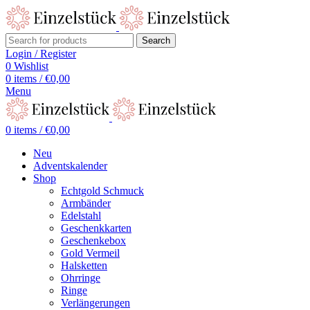
Search
Login / Register
0
Wishlist
0
items
/
€
0,00
Menu
0
items
/
€
0,00
Neu
Adventskalender
Shop
Echtgold Schmuck
Armbänder
Edelstahl
Geschenkkarten
Geschenkebox
Gold Vermeil
Halsketten
Ohrringe
Ringe
Verlängerungen