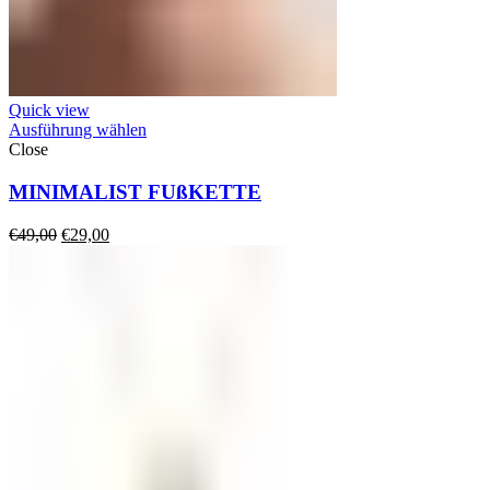
Quick view
Ausführung wählen
Close
MINIMALIST FUßKETTE
Ursprünglicher
Aktueller
€
49,00
€
29,00
Preis
Preis
war:
ist:
€49,00
€29,00.