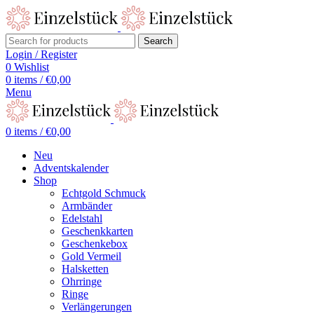
Search
Login / Register
0
Wishlist
0
items
/
€
0,00
Menu
0
items
/
€
0,00
Neu
Adventskalender
Shop
Echtgold Schmuck
Armbänder
Edelstahl
Geschenkkarten
Geschenkebox
Gold Vermeil
Halsketten
Ohrringe
Ringe
Verlängerungen