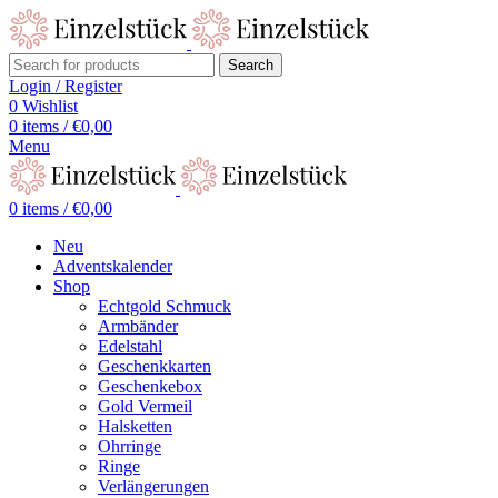
Search
Login / Register
0
Wishlist
0
items
/
€
0,00
Menu
0
items
/
€
0,00
Neu
Adventskalender
Shop
Echtgold Schmuck
Armbänder
Edelstahl
Geschenkkarten
Geschenkebox
Gold Vermeil
Halsketten
Ohrringe
Ringe
Verlängerungen