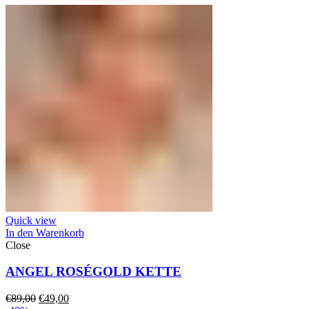
Quick view
In den Warenkorb
Close
ANGEL ROSÉGOLD KETTE
Ursprünglicher
Aktueller
€
89,00
€
49,00