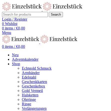
Search
Login / Register
0
Wishlist
0
items
/
€
0,00
Menu
0
items
/
€
0,00
Neu
Adventskalender
Shop
Echtgold Schmuck
Armbänder
Edelstahl
Geschenkkarten
Geschenkebox
Gold Vermeil
Halsketten
Ohrringe
Ringe
Verlängerungen