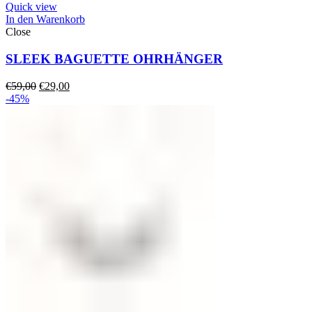
Quick view
In den Warenkorb
Close
SLEEK BAGUETTE OHRHÄNGER
Ursprünglicher
Aktueller
€
59,00
€
29,00
Preis
Preis
-45%
war:
ist:
€59,00
€29,00.