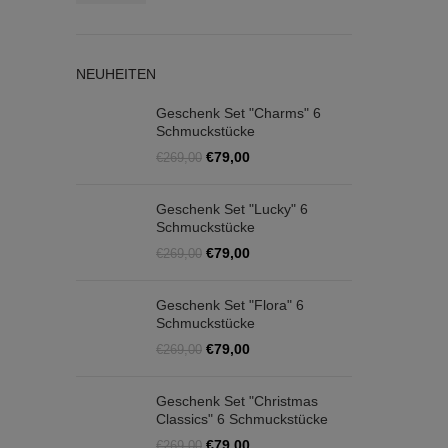
Preis
Preis
NEUHEITEN
Geschenk Set "Charms" 6
Schmuckstücke
Ursprünglicher
Aktueller
€
79,00
€
269,00
Preis
Preis
war:
ist:
Geschenk Set "Lucky" 6
€269,00
€79,00.
Schmuckstücke
Ursprünglicher
Aktueller
€
79,00
€
269,00
Preis
Preis
war:
ist:
Geschenk Set "Flora" 6
€269,00
€79,00.
Schmuckstücke
Ursprünglicher
Aktueller
€
79,00
€
269,00
Preis
Preis
war:
ist:
Geschenk Set "Christmas
€269,00
€79,00.
Classics" 6 Schmuckstücke
Ursprünglicher
Aktueller
€
79,00
€
269,00