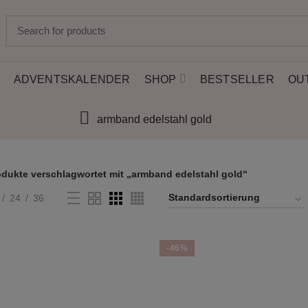
SUMMER Sale: Bis zu 50%
Rabatt | Schneller Versand
ADVENTSKALENDER
SHOP
BESTSELLER
OU
armband edelstahl gold
odukte verschlagwortet mit „armband edelstahl gold“
24
36
-46%