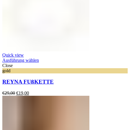
Quick view
Ausführung wählen
Close
gold
REYNA FUßKETTE
Ursprünglicher
Aktueller
€
29,00
€
19,00
Preis
Preis
war:
ist:
€29,00
€19,00.