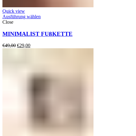
Quick view
Ausführung wählen
Close
MINIMALIST FUßKETTE
Ursprünglicher
Aktueller
€
49,00
€
29,00
Preis
Preis
war:
ist:
€49,00
€29,00.