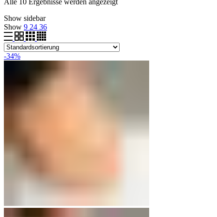
Alle 10 Ergebnisse werden angezeigt
Show sidebar
Show
9
24
36
-34%