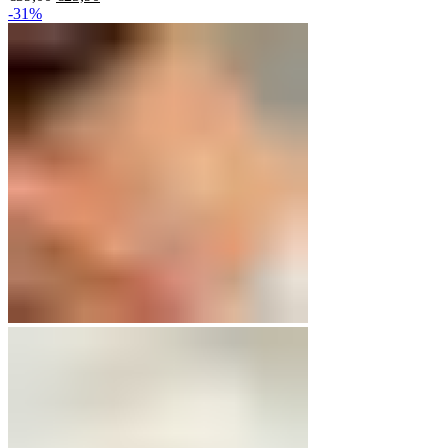
Preis
Preis
-31%
war:
ist:
€39,00
€25,90.