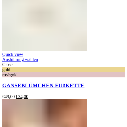
Quick view
Ausführung wählen
Close
gold
roségold
GÄNSEBLÜMCHEN FUßKETTE
Ursprünglicher
Aktueller
€
49,00
€
34,00
Preis
Preis
war:
ist:
€49,00
€34,00.