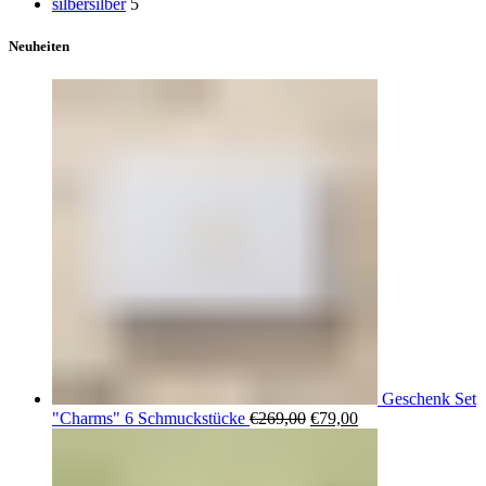
silber
silber
5
Neuheiten
Geschenk Set
Ursprünglicher
Aktueller
"Charms" 6 Schmuckstücke
€
269,00
€
79,00
Preis
Preis
war:
ist:
€269,00
€79,00.