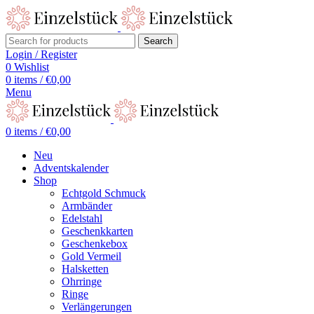
Search
Login / Register
0
Wishlist
0
items
/
€
0,00
Menu
0
items
/
€
0,00
Neu
Adventskalender
Shop
Echtgold Schmuck
Armbänder
Edelstahl
Geschenkkarten
Geschenkebox
Gold Vermeil
Halsketten
Ohrringe
Ringe
Verlängerungen