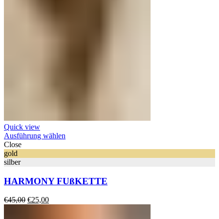
Quick view
Ausführung wählen
Close
gold
silber
HARMONY FUßKETTE
Ursprünglicher
Aktueller
€
45,00
€
25,00
Preis
Preis
war:
ist: