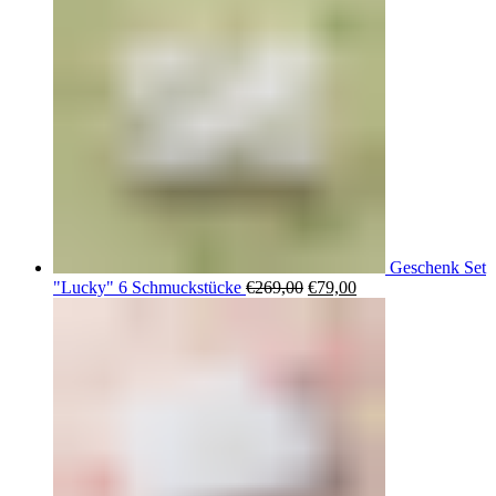
Geschenk Set
Ursprünglicher
Aktueller
"Lucky" 6 Schmuckstücke
€
269,00
€
79,00
Preis
Preis
war:
ist:
€269,00
€79,00.