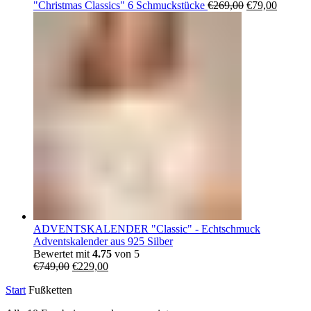
Ursprüngliche
Aktuell
"Christmas Classics" 6 Schmuckstücke
€
269,00
€
79,00
Preis
Preis
war:
ist:
€269,00
€79,00.
ADVENTSKALENDER "Classic" - Echtschmuck
Adventskalender aus 925 Silber
Bewertet mit
4.75
von 5
Ursprünglicher
Aktueller
€
749,00
€
229,00
Preis
Preis
Start
Fußketten
war:
ist:
€749,00
€229,00.