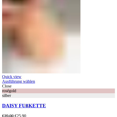
Quick view
Ausführung wählen
Close
roségold
silber
DAISY FUßKETTE
Ursprünglicher
Aktueller
€
39,00
€
25,90