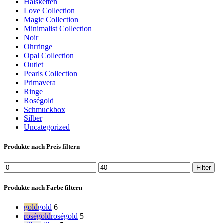
Halsketten
Love Collection
Magic Collection
Minimalist Collection
Noir
Ohrringe
Opal Collection
Outlet
Pearls Collection
Primavera
Ringe
Roségold
Schmuckbox
Silber
Uncategorized
Produkte nach Preis filtern
Min.
Max.
Filter
Preis
Preis
Produkte nach Farbe filtern
gold
gold
6
roségold
roségold
5