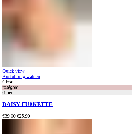
Quick view
Ausführung wählen
Close
roségold
silber
DAISY FUßKETTE
Ursprünglicher
Aktueller
€
39,00
€
25,90
Preis
Preis
war:
ist:
€39,00
€25,90.