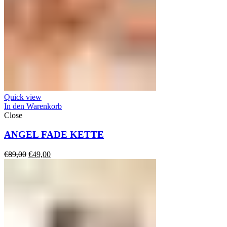
Quick view
In den Warenkorb
Close
ANGEL FADE KETTE
Ursprünglicher
Aktueller
€
89,00
€
49,00
Preis
Preis
war:
ist:
€89,00
€49,00.