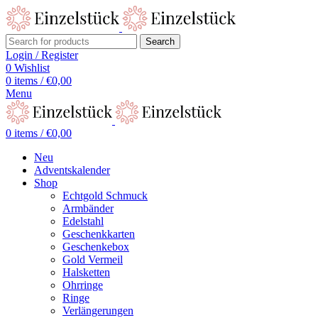
Search
Login / Register
0
Wishlist
0
items
/
€
0,00
Menu
0
items
/
€
0,00
Neu
Adventskalender
Shop
Echtgold Schmuck
Armbänder
Edelstahl
Geschenkkarten
Geschenkebox
Gold Vermeil
Halsketten
Ohrringe
Ringe
Verlängerungen