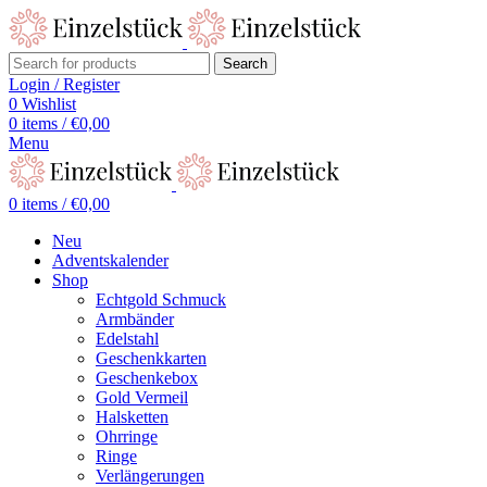
Search
Login / Register
0
Wishlist
0
items
/
€
0,00
Menu
0
items
/
€
0,00
Neu
Adventskalender
Shop
Echtgold Schmuck
Armbänder
Edelstahl
Geschenkkarten
Geschenkebox
Gold Vermeil
Halsketten
Ohrringe
Ringe
Verlängerungen