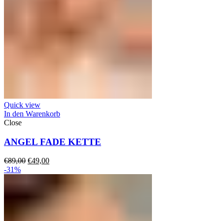
Quick view
In den Warenkorb
Close
ANGEL FADE KETTE
Ursprünglicher
Aktueller
€
89,00
€
49,00
Preis
Preis
-31%
war:
ist:
€89,00
€49,00.