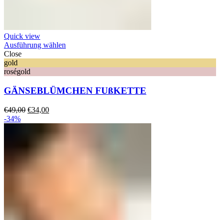
Quick view
Ausführung wählen
Close
gold
roségold
GÄNSEBLÜMCHEN FUßKETTE
Ursprünglicher
Aktueller
€
49,00
€
34,00
Preis
Preis
-34%
war:
ist:
€49,00
€34,00.