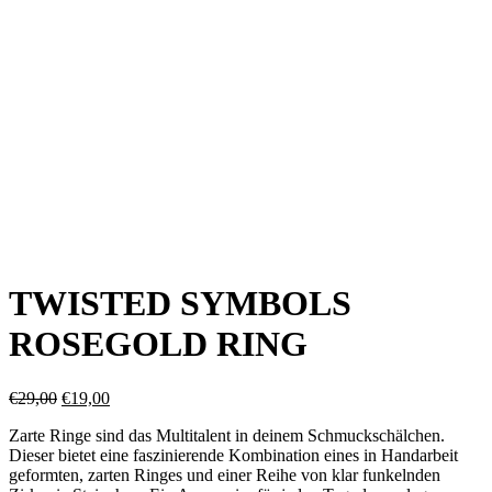
TWISTED SYMBOLS
ROSEGOLD RING
Ursprünglicher
Aktueller
€
29,00
€
19,00
Preis
Preis
Zarte Ringe sind das Multitalent in deinem Schmuckschälchen.
war:
ist:
Dieser bietet eine faszinierende Kombination eines in Handarbeit
€29,00
€19,00.
geformten, zarten Ringes und einer Reihe von klar funkelnden