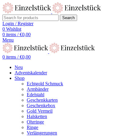
Search
Login / Register
0
Wishlist
0
items
/
€
0,00
Menu
0
items
/
€
0,00
Neu
Adventskalender
Shop
Echtgold Schmuck
Armbänder
Edelstahl
Geschenkkarten
Geschenkebox
Gold Vermeil
Halsketten
Ohrringe
Ringe
Verlängerungen