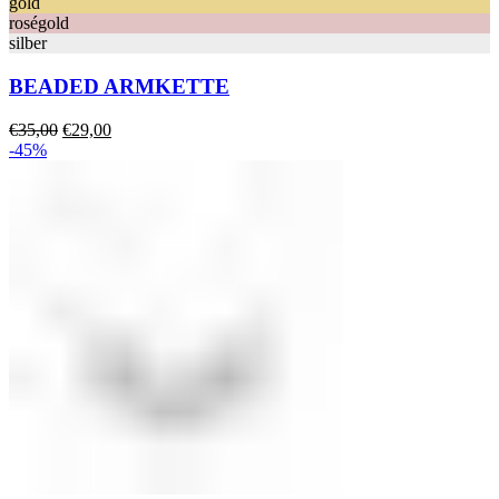
gold
roségold
silber
BEADED ARMKETTE
Ursprünglicher
Aktueller
€
35,00
€
29,00
Preis
Preis
-45%
war:
ist:
€35,00
€29,00.