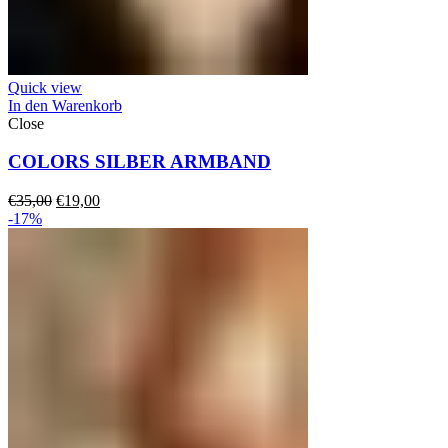
Quick view
In den Warenkorb
Close
COLORS SILBER ARMBAND
Ursprünglicher
Aktueller
€
35,00
€
19,00
Preis
Preis
-17%
war:
ist:
€35,00
€19,00.