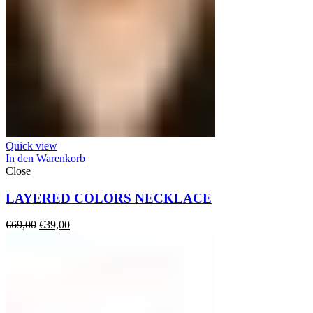
Quick view
In den Warenkorb
Close
LAYERED COLORS NECKLACE
Ursprünglicher
Aktueller
€
69,00
€
39,00
Preis
Preis
war:
ist:
€69,00
€39,00.