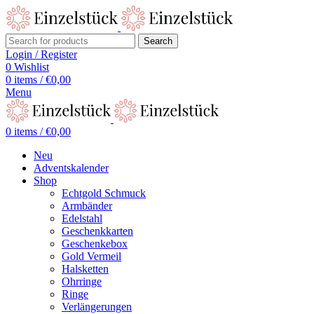
Search
Login / Register
0
Wishlist
0
items
/
€
0,00
Menu
0
items
/
€
0,00
Neu
Adventskalender
Shop
Echtgold Schmuck
Armbänder
Edelstahl
Geschenkkarten
Geschenkebox
Gold Vermeil
Halsketten
Ohrringe
Ringe
Verlängerungen