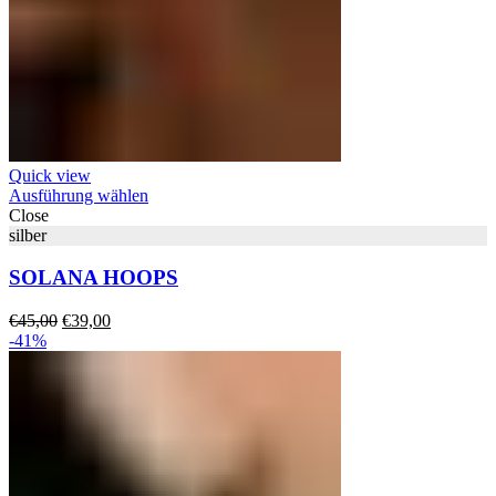
Quick view
Ausführung wählen
Close
silber
SOLANA HOOPS
Ursprünglicher
Aktueller
€
45,00
€
39,00
Preis
Preis
-41%
war:
ist:
€45,00
€39,00.