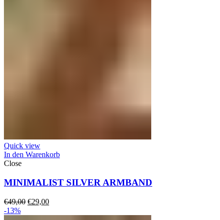
Quick view
In den Warenkorb
Close
MINIMALIST SILVER ARMBAND
Ursprünglicher
Aktueller
€
49,00
€
29,00
Preis
Preis
-13%
war:
ist: