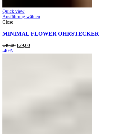
Quick view
Ausführung wählen
Close
MINIMAL FLOWER OHRSTECKER
Ursprünglicher
Aktueller
€
49,00
€
29,00
Preis
Preis
-40%
war:
ist:
€49,00
€29,00.