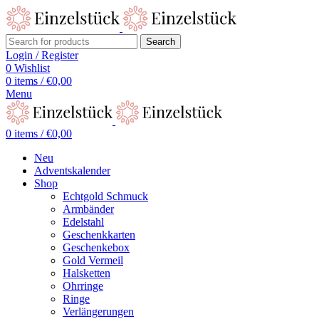
Search
Login / Register
0
Wishlist
0
items
/
€
0,00
Menu
0
items
/
€
0,00
Neu
Adventskalender
Shop
Echtgold Schmuck
Armbänder
Edelstahl
Geschenkkarten
Geschenkebox
Gold Vermeil
Halsketten
Ohrringe
Ringe
Verlängerungen