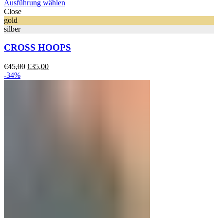
Ausführung wählen
Close
gold
silber
CROSS HOOPS
Ursprünglicher
Aktueller
€
45,00
€
35,00
Preis
Preis
-34%
war:
ist:
€45,00
€35,00.