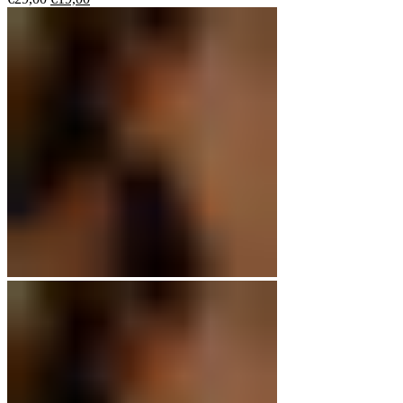
Preis
Preis
war:
ist:
€29,00
€19,00.