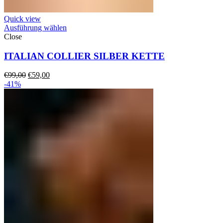
Quick view
Ausführung wählen
Close
ITALIAN COLLIER SILBER KETTE
Ursprünglicher
Aktueller
€
99,00
€
59,00
Preis
Preis
-41%
war:
ist:
€99,00
€59,00.