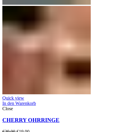
Quick view
In den Warenkorb
Close
CHERRY OHRRINGE
Ursprünglicher
Aktueller
€
29,00
€
19,00