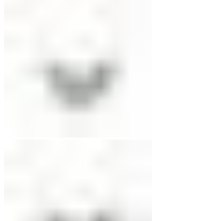
war:
ist:
€89,00
€49,00.