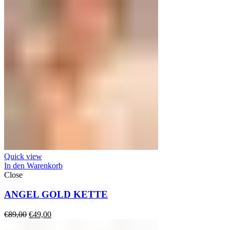
Quick view
In den Warenkorb
Close
ANGEL GOLD KETTE
Ursprünglicher
Aktueller
€
89,00
€
49,00
Preis
Preis