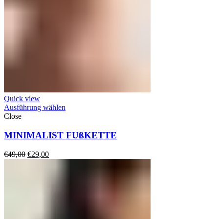
Quick view
Ausführung wählen
Close
MINIMALIST FUßKETTE
Ursprünglicher
Aktueller
€
49,00
€
29,00
Preis
Preis
war:
ist:
€49,00
€29,00.