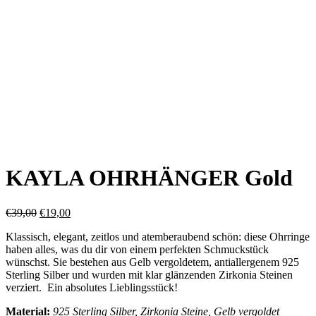
KAYLA OHRHÄNGER Gold
Ursprünglicher
Aktueller
€
39,00
€
19,00
Preis
Preis
Klassisch, elegant, zeitlos und atemberaubend schön: diese Ohrringe
war:
ist:
haben alles, was du dir von einem perfekten Schmuckstück
€39,00
€19,00.
wünschst. Sie bestehen aus Gelb vergoldetem, antiallergenem 925
Sterling Silber und wurden mit klar glänzenden Zirkonia Steinen
verziert. Ein absolutes Lieblingsstück!
Material:
925 Sterling Silber, Zirkonia Steine, Gelb vergoldet