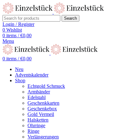
Search
Login / Register
0
Wishlist
0
items
/
€
0,00
Menu
0
items
/
€
0,00
Neu
Adventskalender
Shop
Echtgold Schmuck
Armbänder
Edelstahl
Geschenkkarten
Geschenkebox
Gold Vermeil
Halsketten
Ohrringe
Ringe
Verlängerungen