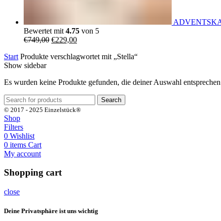
ADVENTSKALEN
Bewertet mit
4.75
von 5
Ursprünglicher
Aktueller
€
749,00
€
229,00
Preis
Preis
Start
Produkte verschlagwortet mit „Stella“
war:
ist:
Show sidebar
€749,00
€229,00.
Es wurden keine Produkte gefunden, die deiner Auswahl entsprechen
Search
© 2017 - 2025 Einzelstück®
Shop
Filters
0
Wishlist
0
items
Cart
My account
Shopping cart
close
Deine Privatsphäre ist uns wichtig