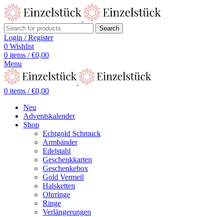
Search
Login / Register
0
Wishlist
0
items
/
€
0,00
Menu
0
items
/
€
0,00
Neu
Adventskalender
Shop
Echtgold Schmuck
Armbänder
Edelstahl
Geschenkkarten
Geschenkebox
Gold Vermeil
Halsketten
Ohrringe
Ringe
Verlängerungen