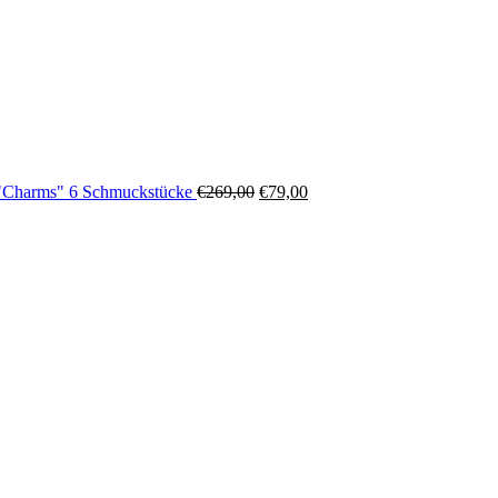
"Charms" 6 Schmuckstücke
€
269,00
€
79,00
Ursprünglicher
Aktueller
Preis
Preis
war:
ist:
€269,00
€79,00.