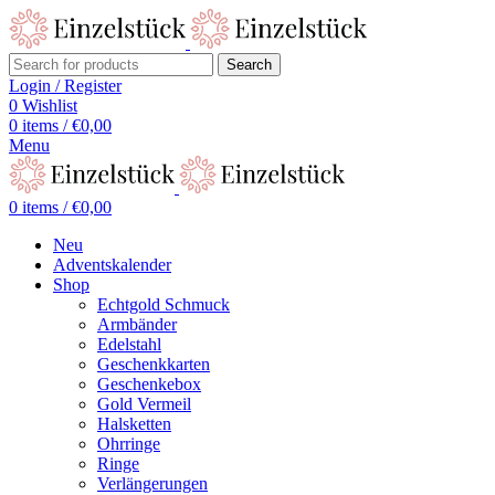
Search
Login / Register
0
Wishlist
0
items
/
€
0,00
Menu
0
items
/
€
0,00
Neu
Adventskalender
Shop
Echtgold Schmuck
Armbänder
Edelstahl
Geschenkkarten
Geschenkebox
Gold Vermeil
Halsketten
Ohrringe
Ringe
Verlängerungen