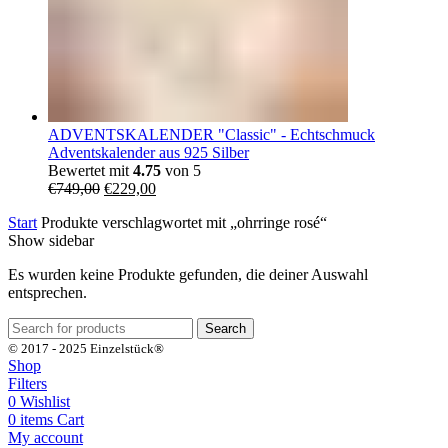
ADVENTSKALENDER "Classic" - Echtschmuck
Adventskalender aus 925 Silber
Bewertet mit
4.75
von 5
Ursprünglicher
Aktueller
€
749,00
€
229,00
Preis
Preis
Start
Produkte verschlagwortet mit „ohrringe rosé“
war:
ist:
Show sidebar
€749,00
€229,00.
Es wurden keine Produkte gefunden, die deiner Auswahl
entsprechen.
Search
© 2017 - 2025 Einzelstück®
Shop
Filters
0
Wishlist
0
items
Cart
My account