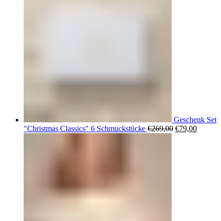
Geschenk Set
Ursprüngliche
Aktuell
"Christmas Classics" 6 Schmuckstücke
€
269,00
€
79,00
Preis
Preis
war:
ist:
€269,00
€79,00.