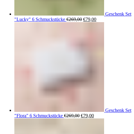
Geschenk Set
Ursprünglicher
Aktueller
"Lucky" 6 Schmuckstücke
€
269,00
€
79,00
Preis
Preis
war:
ist:
€269,00
€79,00.
Geschenk Set
Ursprünglicher
Aktueller
"Flora" 6 Schmuckstücke
€
269,00
€
79,00
Preis
Preis
war:
ist:
€269,00
€79,00.