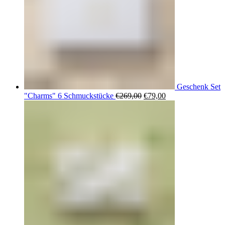
Geschenk Set
Ursprünglicher
Aktueller
"Charms" 6 Schmuckstücke
€
269,00
€
79,00
Preis
Preis
war:
ist:
€269,00
€79,00.