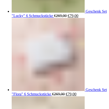
Geschenk Set
Ursprünglicher
Aktueller
"Lucky" 6 Schmuckstücke
€
269,00
€
79,00
Preis
Preis
war:
ist:
€269,00
€79,00.
Geschenk Set
Ursprünglicher
Aktueller
"Flora" 6 Schmuckstücke
€
269,00
€
79,00
Preis
Preis
war:
ist:
€269,00
€79,00.