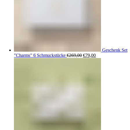
Geschenk Set
Ursprünglicher
Aktueller
"Charms" 6 Schmuckstücke
€
269,00
€
79,00
Preis
Preis
war:
ist:
€269,00
€79,00.