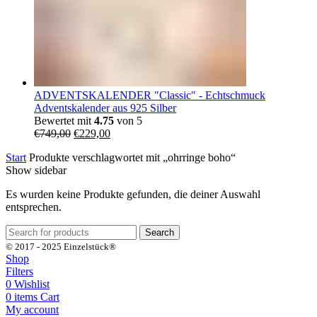
ADVENTSKALENDER "Classic" - Echtschmuck
Adventskalender aus 925 Silber
Bewertet mit
4.75
von 5
Ursprünglicher
Aktueller
€
749,00
€
229,00
Preis
Preis
Start
Produkte verschlagwortet mit „ohrringe boho“
war:
ist:
Show sidebar
€749,00
€229,00.
Es wurden keine Produkte gefunden, die deiner Auswahl
entsprechen.
Search
© 2017 - 2025 Einzelstück®
Shop
Filters
0
Wishlist
0
items
Cart
My account