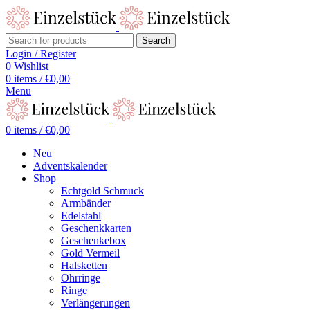
Search
Login / Register
0
Wishlist
0
items
/
€
0,00
Menu
0
items
/
€
0,00
Neu
Adventskalender
Shop
Echtgold Schmuck
Armbänder
Edelstahl
Geschenkkarten
Geschenkebox
Gold Vermeil
Halsketten
Ohrringe
Ringe
Verlängerungen