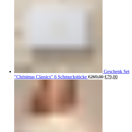
Geschenk Set
Ursprüngliche
Aktuell
"Christmas Classics" 6 Schmuckstücke
€
269,00
€
79,00
Preis
Preis
war:
ist:
€269,00
€79,00.