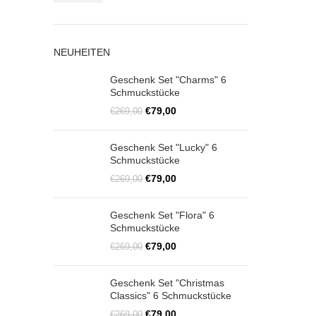
Preis
Preis
NEUHEITEN
Geschenk Set "Charms" 6
Schmuckstücke
Ursprünglicher
Aktueller
€
79,00
€
269,00
Preis
Preis
war:
ist:
Geschenk Set "Lucky" 6
€269,00
€79,00.
Schmuckstücke
Ursprünglicher
Aktueller
€
79,00
€
269,00
Preis
Preis
war:
ist:
Geschenk Set "Flora" 6
€269,00
€79,00.
Schmuckstücke
Ursprünglicher
Aktueller
€
79,00
€
269,00
Preis
Preis
war:
ist:
Geschenk Set "Christmas
€269,00
€79,00.
Classics" 6 Schmuckstücke
Ursprünglicher
Aktueller
€
79,00
€
269,00