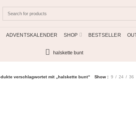
SUMMER Sale: Bis zu 50%
Rabatt | Schneller Versand
ADVENTSKALENDER
SHOP
BESTSELLER
OU
halskette bunt
dukte verschlagwortet mit „halskette bunt“
Show
9
24
36