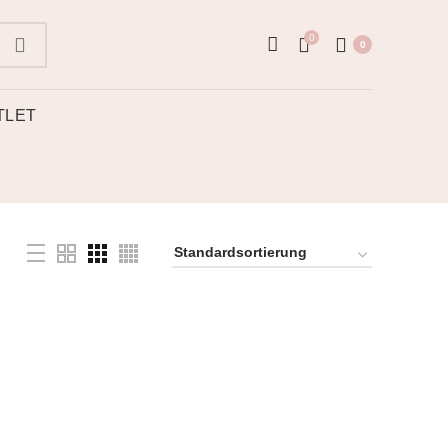
0
0
TLET