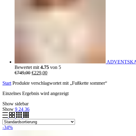
ADVENTSKALEN
Bewertet mit
4.75
von 5
Ursprünglicher
Aktueller
€
749,00
€
229,00
Preis
Preis
Start
Produkte verschlagwortet mit „Fußkette sommer“
war:
ist:
€749,00
€229,00.
Einzelnes Ergebnis wird angezeigt
Show sidebar
Show
9
24
36
-34%