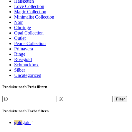
Halsketten
Love Collection
Magic Collection
Minimalist Collection
Noir
Ohrringe
Opal Collection
Outlet
Pearls Collection
Primavera
Ringe
Roségold
Schmuckbox
Silber
Uncategorized
Produkte nach Preis filtern
Min.
Max.
Filter
Preis
Preis
Produkte nach Farbe filtern
gold
gold
1