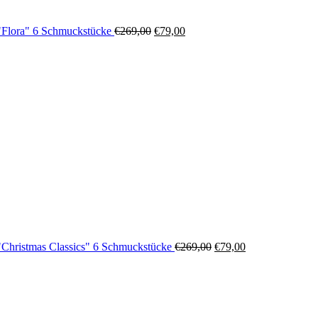
"Flora" 6 Schmuckstücke
€
269,00
€
79,00
Ursprünglicher
Aktueller
Preis
Preis
war:
ist:
€269,00
€79,00.
"Christmas Classics" 6 Schmuckstücke
€
269,00
€
79,00