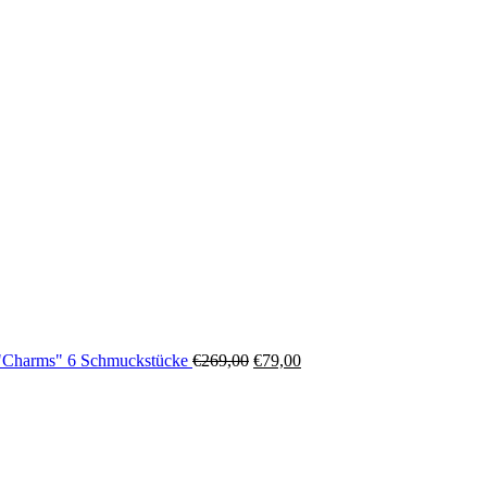
Ursprünglicher
Aktueller
Preis
Preis
war:
ist:
€269,00
€79,00.
"Charms" 6 Schmuckstücke
€
269,00
€
79,00
Ursprünglicher
Aktueller
Preis
Preis
war:
ist:
€269,00
€79,00.