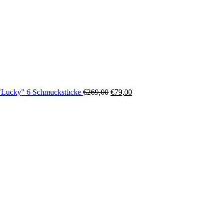
"Lucky" 6 Schmuckstücke
€
269,00
€
79,00
Ursprünglicher
Aktueller
Preis
Preis
war:
ist:
€269,00
€79,00.